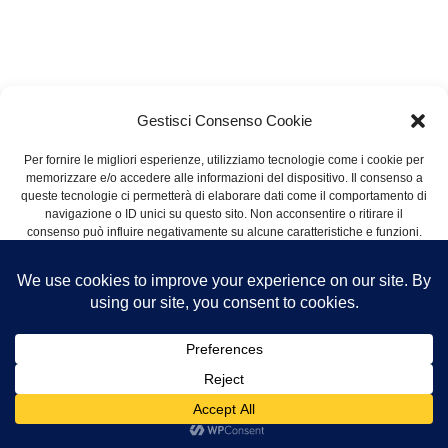
Gestisci Consenso Cookie
Per fornire le migliori esperienze, utilizziamo tecnologie come i cookie per
memorizzare e/o accedere alle informazioni del dispositivo. Il consenso a
queste tecnologie ci permetterà di elaborare dati come il comportamento di
navigazione o ID unici su questo sito. Non acconsentire o ritirare il
consenso può influire negativamente su alcune caratteristiche e funzioni.
ACCETTA
NEGA
VISUALIZZA LE PREFERENZE
Telemeeting Italia Srl
Designed by
Cookie Policy
Privacy Policy
Privacy Policy