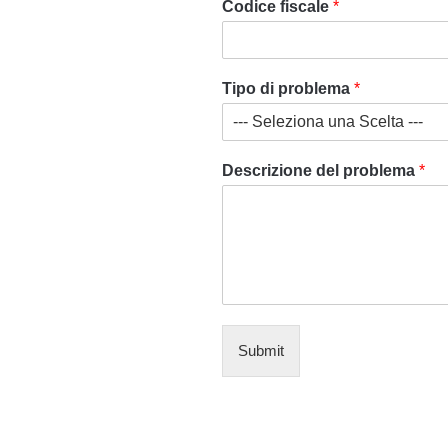
Codice fiscale
*
e
T
i
p
Tipo di problema
*
o
*
Descrizione del problema
*
Submit