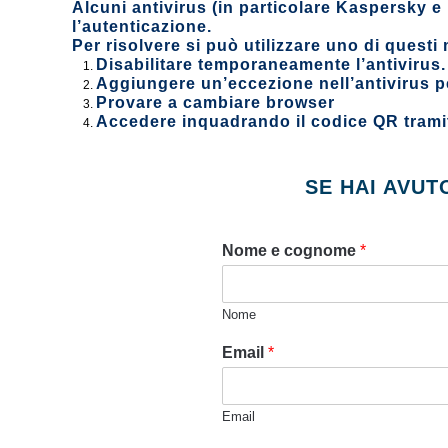
Alcuni antivirus (in particolare Kaspersky e
l’autenticazione.
Per risolvere si può utilizzare uno di questi
Disabilitare temporaneamente l’antivirus.
Aggiungere un’eccezione nell’antivirus per
Provare a cambiare browser
Accedere inquadrando il codice QR trami
SE HAI AVUT
Nome e cognome
*
Nome
c
Email
*
o
g
n
Email
o
m