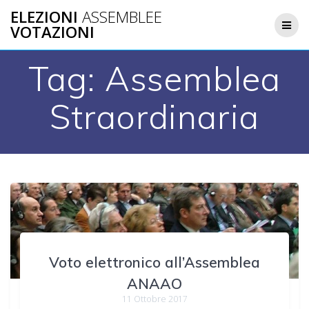
Salta
ELEZIONI
ASSEMBLEE
al
VOTAZIONI
contenuto
Tag:
Assemblea
Straordinaria
Voto elettronico all’Assemblea
ANAAO
11 Ottobre 2017