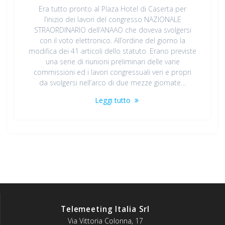
Era tutto pronto al Plaza Hotel di Caserta per
l’inizio dei lavori del congresso NAZIONALE
STRAORDINARIO dell’ANAAO che doveva svolgersi
con il voto elettronico. All’ordine del giorno la
modifica dei 41 articoli dello statuto. Erano previste
una serie di riunioni preliminari delle varie
commissioni ed i lavori congressuali veri e propri
da svolgersi nell’arco di due mezze giornate…
Leggi tutto
Telemeeting Italia Srl
Via Vittoria Colonna, 17