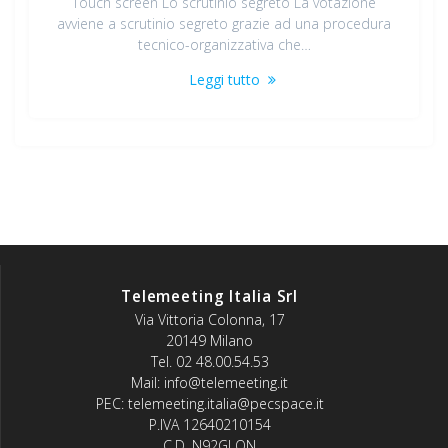
Touch screen Lo scrutinio segreto La votazione
avviene a scrutinio segreto grazie ad una procedura
tecnico-organizzativa che…
Leggi tutto
Telemeeting Italia Srl
Via Vittoria Colonna, 17
20149 Milano
Tel. 02 48.00.54.53
Mail: info@telemeeting.it
PEC: telemeeting.italia@pecspace.it
P.IVA 12640210154
C.D. N92GLON