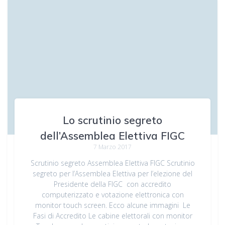
Lo scrutinio segreto
dell’Assemblea Elettiva FIGC
7 Marzo 2017
Scrutinio segreto Assemblea Elettiva FIGC Scrutinio
segreto per l’Assemblea Elettiva per l’elezione del
Presidente della FIGC con accredito
computerizzato e votazione elettronica con
monitor touch screen. Ecco alcune immagini Le
Fasi di Accredito Le cabine elettorali con monitor