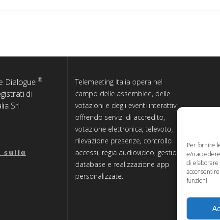
®
e Dialogue
Telemeeting Italia opera nel
istrati di
campo delle assemblee, delle
lia Srl
votazioni e degli eventi interattivi
offrendo servizi di accredito,
votazione elettronica, televoto,
rilevazione presenze, controllo
Per fornire 
accessi, regia audiovideo, gestione
 sulla
e/o accedere 
di elaborare
database e realizzazione app
acconsentire 
personalizzate.
funzioni.
Ac