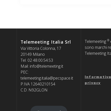
precedente:
articoli
®
Telemeeting
Telemeeting Italia Srl
sono marchi reg
Via Vittoria Colonna, 17
Telemeeting Ita
20149 Milano
Tel. 02 48.00.54.53
Mail: info@telemeeting.it
PEC:
Informativa
telemeeting.italia@pecspace.it
privacy
P.IVA 12640210154
C.D. N92GLON