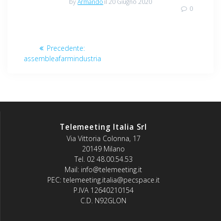
by
Armando
il 20 Giugno 2020
0
Navigazione
Articolo
Precedente:
articoli
precedente:
assembleafarmindustria
Telemeeting Italia Srl
Via Vittoria Colonna, 17
20149 Milano
Tel. 02 48.00.54.53
Mail: info@telemeeting.it
PEC: telemeeting.italia@pecspace.it
P.IVA 12640210154
C.D. N92GLON