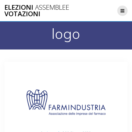
Salta
ELEZIONI
ASSEMBLEE
al
VOTAZIONI
contenuto
logo