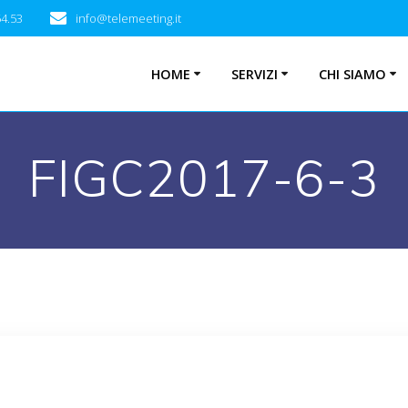
54.53
info@telemeeting.it
HOME
SERVIZI
CHI SIAMO
FIGC2017-6-3