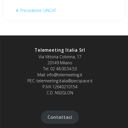
Navigazione
Articolo
Precedente:
UNCAT
articoli
precedente:
Telemeeting Italia Srl
Via Vittoria Colonna, 17
20149 Milano
Tel. 02 48.00.54.53
Mail: info@telemeeting.it
PEC: telemeeting.italia@pecspace.it
P.IVA 12640210154
C.D. N92GLON
Contattaci