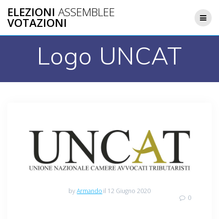
Salta
ELEZIONI
ASSEMBLEE
al
VOTAZIONI
contenuto
Logo UNCAT
by
Armando
il 12 Giugno 2020
0