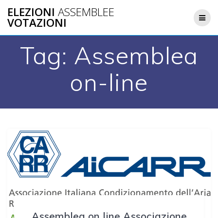
Salta
ELEZIONI
ASSEMBLEE
al
VOTAZIONI
contenuto
Tag:
Assemblea
on-line
Assemblea on line Associazione