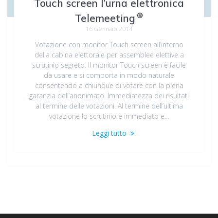
Touch screen l’urna elettronica
®
Telemeeting
16 Gennaio 2014
Votazione con monitor Touch screen all’interno
della cabina elettorale per assemblee elettive a
scrutinio segreto. Il monitor Touch screen è facile
da usare e si comporta in modo naturale
consentendo a chiunque di votare con la piena
garanzia dell’anonimato. Immediatezza dei risultati
al termine delle votazioni. Al termine dell’ultima
votazione lo scrutinio è immediato e…
Leggi tutto