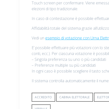
Touch screen per confermare. Viene emessa un
elezioni di tipo tradizionale.
In caso di contestazione è possibile effettuar
Affidabilità totale del sistema grazie all’utili
Vedi un
esempio di votazione
c
on Urna Elett
E’ possibile effettuare più votazioni con lo st
conti, ecc.). Per ciascuna votazione è possibi
– Singola preferenza su uno o più candidati
– Preferenze multiple su più candidati
In ogni caso è possibile scegliere il tasto sc
Il sistema controlla automaticamente il numero
ACCREDITO
CABINA ELETTORALE
ELETTO
VERBALE