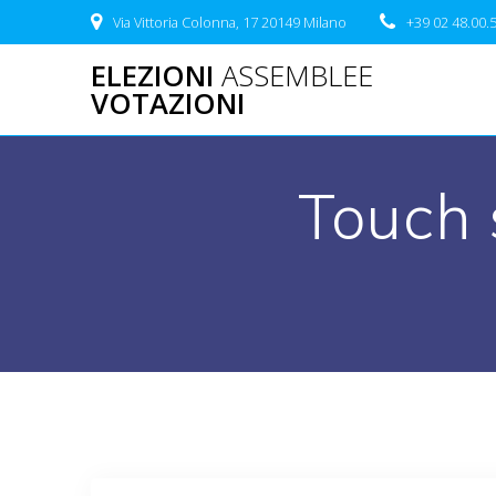
Salta
Via Vittoria Colonna, 17 20149 Milano
+39 02 48.00.
al
contenuto
ELEZIONI
ASSEMBLEE
VOTAZIONI
Touch 