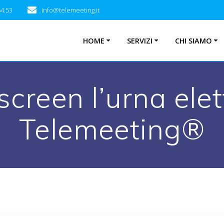
54.53
info@telemeeting.it
HOME
SERVIZI
CHI SIAMO
screen l’urna elet
Telemeeting®