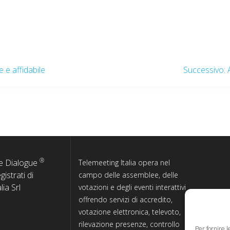
 e affidabile
Successivo:
®
e Dialogue
Telemeeting Italia opera nel
istrati di
campo delle assemblee, delle
lia Srl
votazioni e degli eventi interattivi
offrendo servizi di accredito,
votazione elettronica, televoto,
rilevazione presenze, controllo
Per fornire 