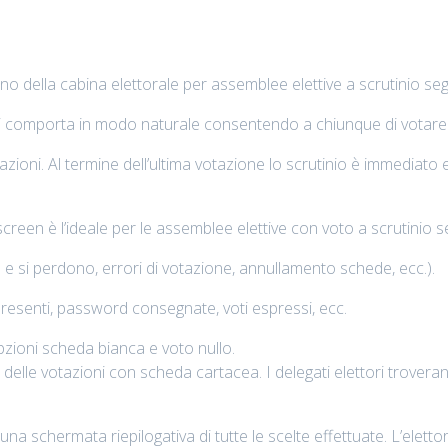
o della cabina elettorale per assemblee elettive a scrutinio seg
si comporta in modo naturale consentendo a chiunque di votare 
tazioni. Al termine dell’ultima votazione lo scrutinio è immediat
een è l’ideale per le assemblee elettive con voto a scrutinio s
 e si perdono, errori di votazione, annullamento schede, ecc.).
 presenti, password consegnate, voti espressi, ecc.
pzioni scheda bianca e voto nullo.
o delle votazioni con scheda cartacea. I delegati elettori trove
 una schermata riepilogativa di tutte le scelte effettuate. L’ele