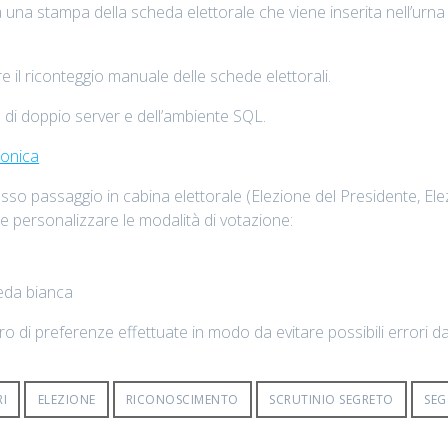
a stampa della scheda elettorale che viene inserita nell’urna da
e il riconteggio manuale delle schede elettorali.
zzo di doppio server e dell’ambiente SQL.
ronica
esso passaggio in cabina elettorale (Elezione del Presidente, Elezi
le personalizzare le modalità di votazione:
heda bianca
 di preferenze effettuate in modo da evitare possibili errori da 
RI
ELEZIONE
RICONOSCIMENTO
SCRUTINIO SEGRETO
SEG