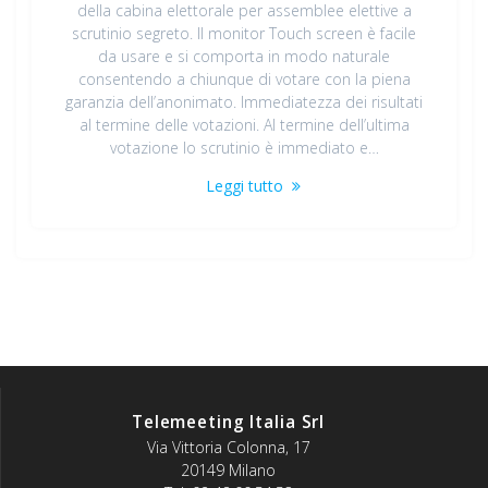
della cabina elettorale per assemblee elettive a
scrutinio segreto. Il monitor Touch screen è facile
da usare e si comporta in modo naturale
consentendo a chiunque di votare con la piena
garanzia dell’anonimato. Immediatezza dei risultati
al termine delle votazioni. Al termine dell’ultima
votazione lo scrutinio è immediato e…
Leggi tutto
Telemeeting Italia Srl
Via Vittoria Colonna, 17
20149 Milano