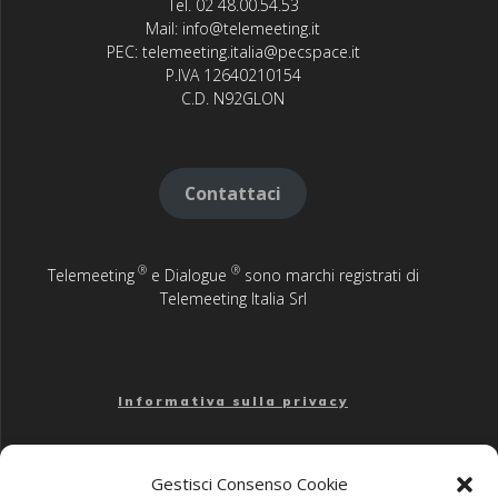
Tel. 02 48.00.54.53
Mail: info@telemeeting.it
PEC: telemeeting.italia@pecspace.it
P.IVA 12640210154
C.D. N92GLON
Contattaci
®
®
Telemeeting
e Dialogue
sono marchi registrati di
Telemeeting Italia Srl
Informativa sulla privacy
Telemeeting Italia opera nel campo delle assemblee, delle
Gestisci Consenso Cookie
votazioni e degli eventi interattivi offrendo servizi di