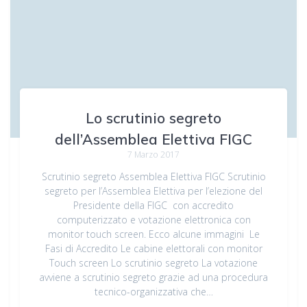
Lo scrutinio segreto
dell’Assemblea Elettiva FIGC
7 Marzo 2017
Scrutinio segreto Assemblea Elettiva FIGC Scrutinio
segreto per l’Assemblea Elettiva per l’elezione del
Presidente della FIGC con accredito
computerizzato e votazione elettronica con
monitor touch screen. Ecco alcune immagini Le
Fasi di Accredito Le cabine elettorali con monitor
Touch screen Lo scrutinio segreto La votazione
avviene a scrutinio segreto grazie ad una procedura
tecnico-organizzativa che…